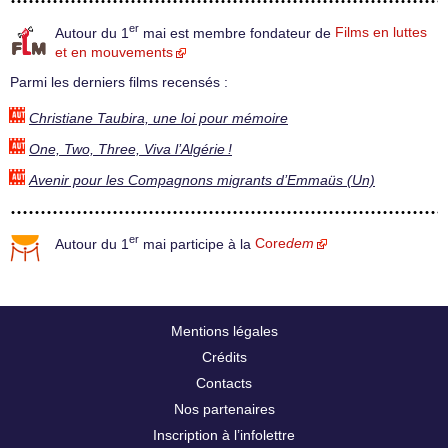
er
Autour du 1
mai est membre fondateur de
Films en luttes
et en mouvements
Parmi les derniers films recensés :
Christiane Taubira, une loi pour mémoire
One, Two, Three, Viva l’Algérie !
Avenir pour les Compagnons migrants d’Emmaüs (Un)
er
Autour du 1
mai participe à la
Core
dem
Mentions légales
Crédits
Contacts
Nos partenaires
Inscription à l’infolettre