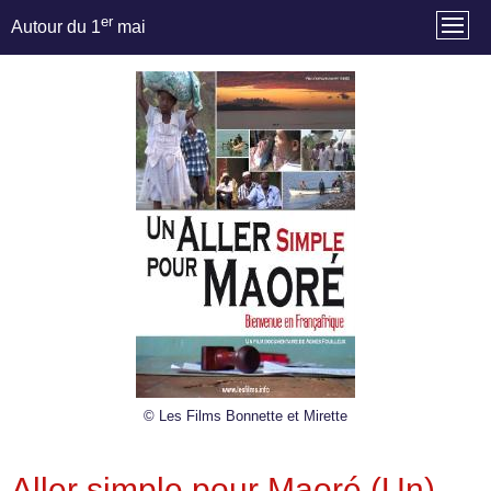
er
Autour du 1
mai
© Les Films Bonnette et Mirette
Aller simple pour Maoré (Un)