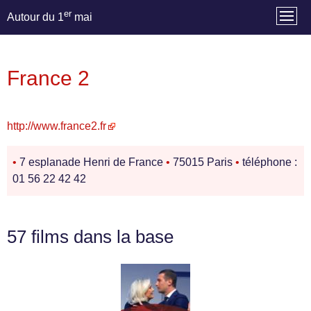
er
Autour du 1
mai
France 2
http://www.france2.fr
•
7 esplanade Henri de France
•
75015 Paris
•
téléphone :
01 56 22 42 42
57 films dans la base