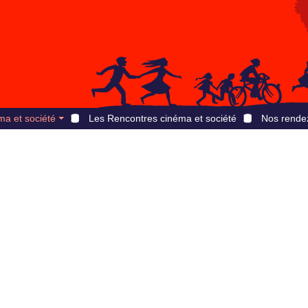
ma et société
Les Rencontres cinéma et société
Nos rende