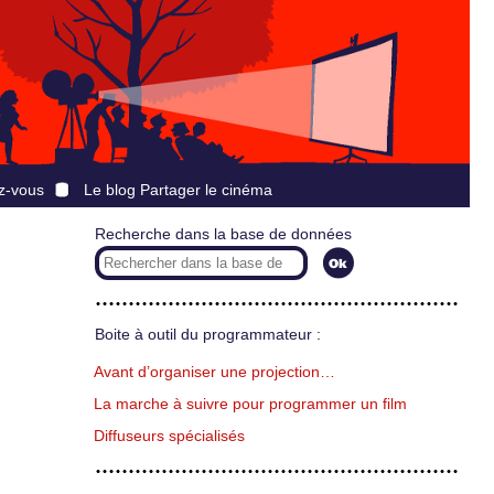
z-vous
Le blog Partager le cinéma
Recherche dans la base de données
Boite à outil du programmateur :
Avant d’organiser une projection…
La marche à suivre pour programmer un film
Diffuseurs spécialisés