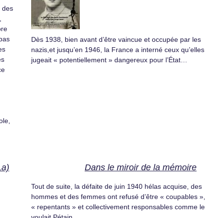
r des
,
ore
pas
Dès 1938, bien avant d’être vaincue et occupée par les
es
nazis,et jusqu’en 1946, la France a interné ceux qu’elles
es
jugeait « potentiellement » dangereux pour l’État…
ce
ole,
La)
Dans le miroir de la mémoire
Tout de suite, la défaite de juin 1940 hélas acquise, des
hommes et des femmes ont refusé d’être « coupables »,
« repentants » et collectivement responsables comme le
voulait Pétain.