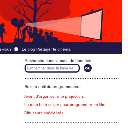
z-vous
Le blog Partager le cinéma
Recherche dans la base de données
Boite à outil du programmateur :
Avant d’organiser une projection…
La marche à suivre pour programmer un film
Diffuseurs spécialisés