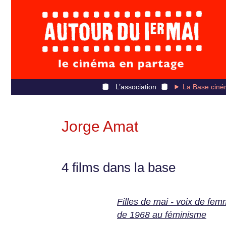
L’association
La Base ciné
Jorge Amat
4 films dans la base
Filles de mai - voix de fem
de 1968 au féminisme