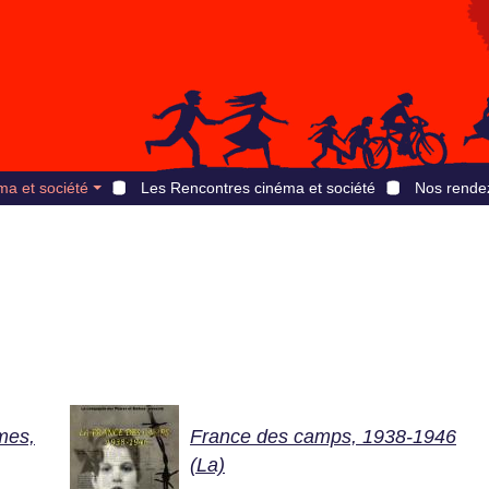
ma et société
Les Rencontres cinéma et société
Nos rende
mes,
France des camps, 1938-1946
(La)