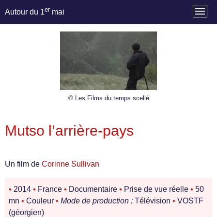
er
Autour du 1
mai
© Les Films du temps scellé
Mutso l’arrière-pays
Un film de
Corinne Sullivan
•
2014
•
France
•
Documentaire
•
Prise de vue réelle
•
50
mn
•
Couleur
•
Mode de production :
Télévision
•
VOSTF
(géorgien)