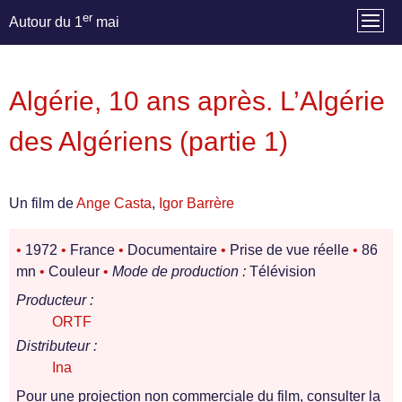
er
Autour du 1
mai
Algérie, 10 ans après. L’Algérie
des Algériens (partie 1)
Un film de
Ange Casta
,
Igor Barrère
•
1972
•
France
•
Documentaire
•
Prise de vue réelle
•
86
mn
•
Couleur
•
Mode de production :
Télévision
Producteur :
ORTF
Distributeur :
Ina
Pour une projection non commerciale du film, consulter la