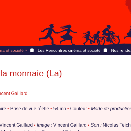
ma et société
Les Rencontres cinéma et société
Nos rende
 la monnaie (La)
ncent Gaillard
ire
•
Prise de vue réelle
•
54 mn
•
Couleur
•
Mode de production
Vincent Gaillard
•
Image :
Vincent Gaillard
•
Son :
Nicolas Teich