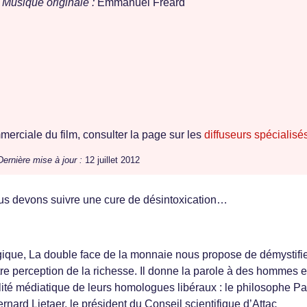
Musique originale :
Emmanuel Fréard
erciale du film, consulter la page sur les
diffuseurs spécialisé
Dernière mise à jour :
12 juillet 2012
us devons suivre une cure de désintoxication…
gique, La double face de la monnaie nous propose de démystifi
tre perception de la richesse. Il donne la parole à des hommes e
lité médiatique de leurs homologues libéraux : le philosophe Pa
rnard Lietaer, le président du Conseil scientifique d’Attac