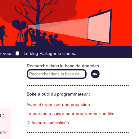
z-vous
Le blog Partager le cinéma
Recherche dans la base de données
Boite à outil du programmateur :
Avant d’organiser une projection…
La marche à suivre pour programmer un film
 :
Diffuseurs spécialisés
ner