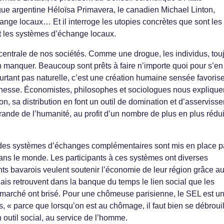
gue argentine Héloïsa Primavera, le canadien Michael Linton,
nge locaux… Et il interroge les utopies concrètes que sont les
 les systèmes d’échange locaux.
 centrale de nos sociétés. Comme une drogue, les individus, tou
n manquer. Beaucoup sont prêts à faire n’importe quoi pour s’en
urtant pas naturelle, c’est une création humaine sensée favorise
ichesse. Économistes, philosophes et sociologues nous explique
on, sa distribution en font un outil de domination et d’asserviss
rande de l’humanité, au profit d’un nombre de plus en plus rédui
 des systèmes d’échanges complémentaires sont mis en place p
ans le monde. Les participants à ces systèmes ont diverses
ts bavarois veulent soutenir l’économie de leur région grâce a
ais retrouvent dans la banque du temps le lien social que les
marché ont brisé. Pour une chômeuse parisienne, le SEL est u
 « parce que lorsqu’on est au chômage, il faut bien se débrouil
 outil social, au service de l’homme.