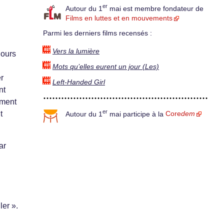
er
Autour du 1
mai est membre fondateur de
Films en luttes et en mouvements
Parmi les derniers films recensés :
Vers la lumière
jours
Mots qu’elles eurent un jour (Les)
r
Left-Handed Girl
nt
ement
er
t
Autour du 1
mai participe à la
Core
dem
ar
u
n
ler ».