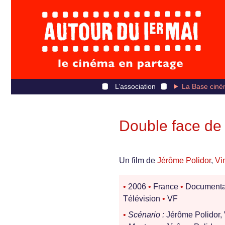
L’association
La Base ciné
Double face de
Un film de
Jérôme Polidor
,
Vi
•
2006
•
France
•
Documenta
Télévision
•
VF
•
Scénario :
Jérôme Polidor, 