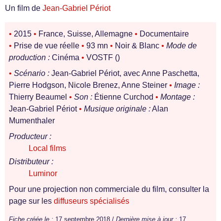
Un film de
Jean-Gabriel Périot
•
2015
•
France, Suisse, Allemagne
•
Documentaire
•
Prise de vue réelle
•
93 mn
•
Noir & Blanc
•
Mode de
production :
Cinéma
•
VOSTF ()
•
Scénario :
Jean-Gabriel Périot, avec Anne Paschetta,
Pierre Hodgson, Nicole Brenez, Anne Steiner
•
Image :
Thierry Beaumel
•
Son :
Étienne Curchod
•
Montage :
Jean-Gabriel Périot
•
Musique originale :
Alan
Mumenthaler
Producteur :
Local films
Distributeur :
Luminor
Pour une projection non commerciale du film, consulter la
page sur les
diffuseurs spécialisés
Fiche créée le :
17 septembre 2018 /
Dernière mise à jour :
17