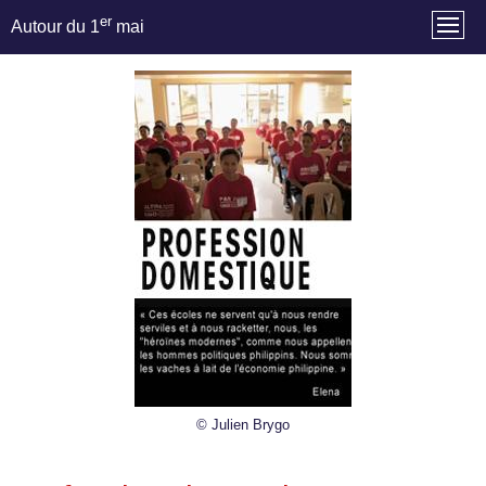
er
Autour du 1
mai
© Julien Brygo