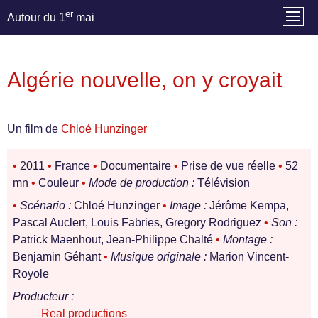
er
Autour du 1
mai
Algérie nouvelle, on y croyait
Un film de
Chloé Hunzinger
•
2011
•
France
•
Documentaire
•
Prise de vue réelle
•
52
mn
•
Couleur
•
Mode de production :
Télévision
•
Scénario :
Chloé Hunzinger
•
Image :
Jérôme Kempa,
Pascal Auclert, Louis Fabries, Gregory Rodriguez
•
Son :
Patrick Maenhout, Jean-Philippe Chalté
•
Montage :
Benjamin Géhant
•
Musique originale :
Marion Vincent-
Royole
Producteur :
Real productions