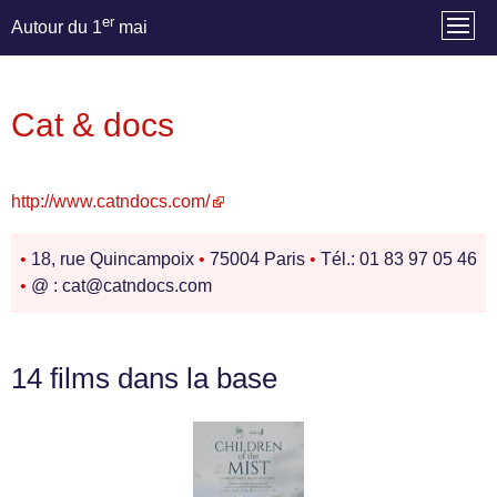
er
Autour du 1
mai
Cat & docs
http://www.catndocs.com/
•
18, rue Quincampoix
•
75004 Paris
•
Tél.: 01 83 97 05 46
•
@ : cat@catndocs.com
14 films dans la base