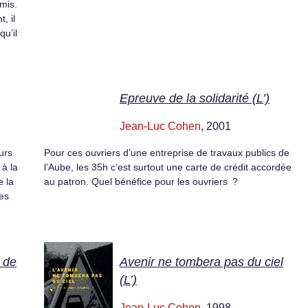
mis.
, il
qu’il
Epreuve de la solidarité (L’)
Jean-Luc Cohen
, 2001
urs
Pour ces ouvriers d’une entreprise de travaux publics de
 à la
l’Aube, les 35h c’est surtout une carte de crédit accordée
e la
au patron. Quel bénéfice pour les ouvriers ?
les
 de
Avenir ne tombera pas du ciel
(L’)
Jean-Luc Cohen
, 1998