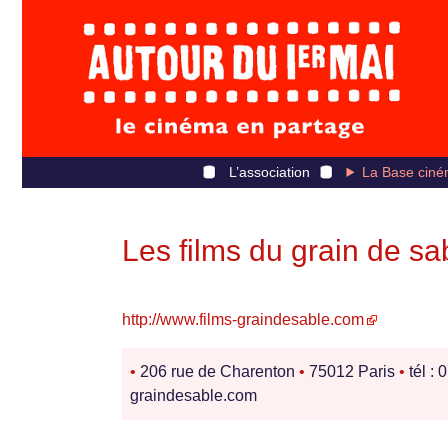
L’association
La Base ciné
Les films du grain de sa
http://www.films-graindesable.com
•
206 rue de Charenton
•
75012 Paris
•
tél : 
graindesable.com