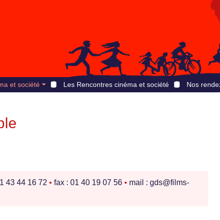
ma et société
Les Rencontres cinéma et société
Nos rende
ble
01 43 44 16 72
•
fax : 01 40 19 07 56
•
mail : gds@films-