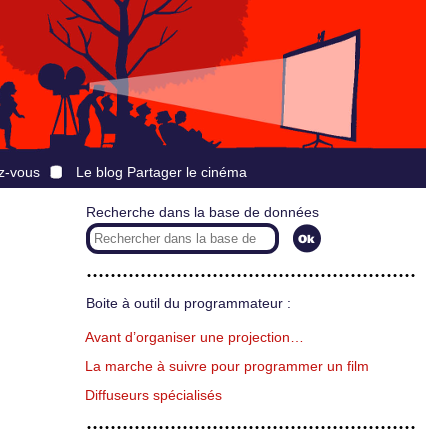
z-vous
Le blog Partager le cinéma
Recherche dans la base de données
Boite à outil du programmateur :
Avant d’organiser une projection…
La marche à suivre pour programmer un film
Diffuseurs spécialisés