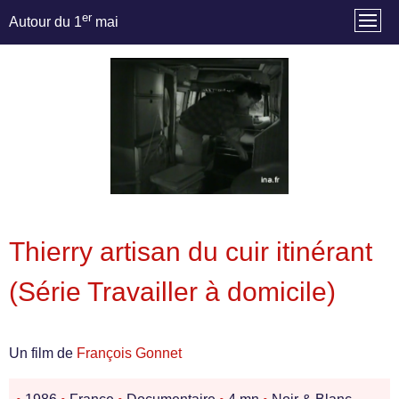
er
Autour du 1
mai
Thierry artisan du cuir itinérant
(Série Travailler à domicile)
Un film de
François Gonnet