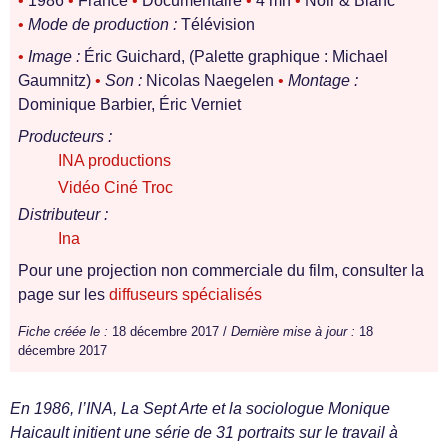
•
1986
•
France
•
Documentaire
•
4 mn
•
Noir & Blanc
•
Mode de production :
Télévision
•
Image :
Éric Guichard, (Palette graphique : Michael
Gaumnitz)
•
Son :
Nicolas Naegelen
•
Montage :
Dominique Barbier, Éric Verniet
Producteurs :
INA productions
Vidéo Ciné Troc
Distributeur :
Ina
Pour une projection non commerciale du film, consulter la
page sur les
diffuseurs spécialisés
Fiche créée le :
18 décembre 2017 /
Dernière mise à jour :
18
décembre 2017
En 1986, l’INA, La Sept Arte et la sociologue Monique
Haicault initient une série de 31 portraits sur le travail à