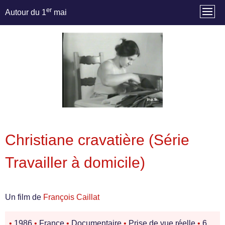
er
Autour du 1
mai
Christiane cravatière (Série
Travailler à domicile)
Un film de
François Caillat
•
1986
•
France
•
Documentaire
•
Prise de vue réelle
•
6