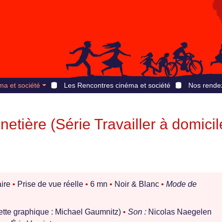
ma et société
Les Rencontres cinéma et société
Nos rende
etière (Série Travailler à domicil
ire
•
Prise de vue réelle
•
6 mn
•
Noir & Blanc
•
Mode de
ette graphique : Michael Gaumnitz)
•
Son :
Nicolas Naegelen