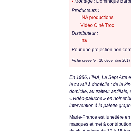
•
Montage :
Dominique Barbie
Producteurs :
INA productions
Vidéo Ciné Troc
Distributeur :
Ina
Pour une projection non comm
Fiche créée le :
18 décembre 2017
En 1986, l’INA, La Sept Arte e
le travail à domicile : de la kin
domicile, au traiteur antillais
« vidéo-paluche » en noir et b
intervention à la palette grap
Marie-France est lunetière e
masques et met à contributio