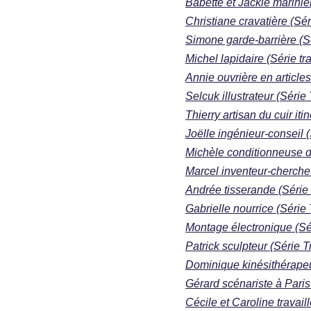
Babette et Jackie marinier
Christiane cravatière (Sér
Simone garde-barrière (Sé
Michel lapidaire (Série tra
Annie ouvrière en articles
Selcuk illustrateur (Série 
Thierry artisan du cuir iti
Joëlle ingénieur-conseil (
Michèle conditionneuse de
Marcel inventeur-chercheu
Andrée tisserande (Série 
Gabrielle nourrice (Série 
Montage électronique (Sér
Patrick sculpteur (Série T
Dominique kinésithérapeut
Gérard scénariste à Paris 
Cécile et Caroline travail