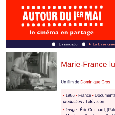
L’association
La Base ciné
Marie-France lun
Un film de
Dominique Gros
•
1986
•
France
•
Documenta
production :
Télévision
•
Image :
Éric Guichard, (Pal