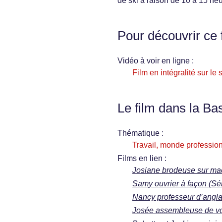
de ski à raison de 10 à 15 heu
Pour découvrir ce 
Vidéo à voir en ligne :
Film en intégralité sur le s
Le film dans la Ba
Thématique :
Travail, monde profession
Films en lien :
Josiane brodeuse sur mach
Samy ouvrier à façon (Sér
Nancy professeur d’anglai
Josée assembleuse de voit