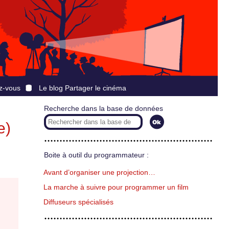
z-vous
Le blog Partager le cinéma
Recherche dans la base de données
e)
Boite à outil du programmateur :
Avant d’organiser une projection…
La marche à suivre pour programmer un film
Diffuseurs spécialisés