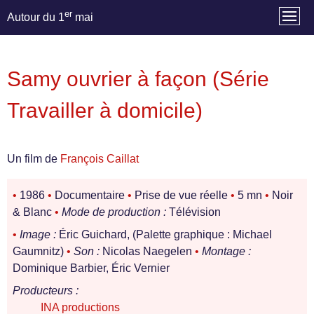
er
Autour du 1
mai
Samy ouvrier à façon (Série
Travailler à domicile)
Un film de
François Caillat
•
1986
•
Documentaire
•
Prise de vue réelle
•
5 mn
•
Noir
& Blanc
•
Mode de production :
Télévision
•
Image :
Éric Guichard, (Palette graphique : Michael
Gaumnitz)
•
Son :
Nicolas Naegelen
•
Montage :
Dominique Barbier, Éric Vernier
Producteurs :
INA productions