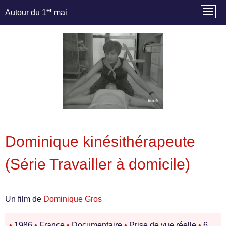
er
Autour du 1
mai
Dominique kinésithérapeute
(Série Travailler à domicile)
Un film de
Dominique Gros
•
1986
•
France
•
Documentaire
•
Prise de vue réelle
•
6