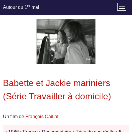
er
Autour du 1
mai
Babette et Jackie mariniers
(Série Travailler à domicile)
Un film de
François Caillat
•
1986
•
France
•
Documentaire
•
Prise de vue réelle
•
6