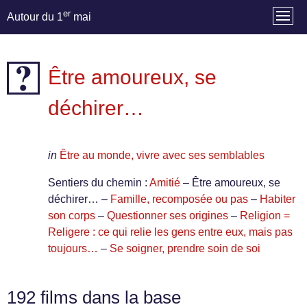
er
Autour du 1
mai
Être amoureux, se
déchirer…
in
Être au monde, vivre avec ses semblables
Sentiers du chemin :
Amitié
– Être amoureux, se
déchirer… –
Famille, recomposée ou pas
–
Habiter
son corps
–
Questionner ses origines
–
Religion =
Religere : ce qui relie les gens entre eux, mais pas
toujours…
–
Se soigner, prendre soin de soi
192 films dans la base