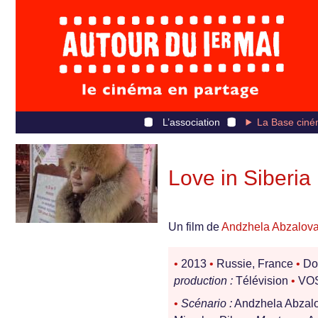
L’association
La Base ciné
Love in Siberia
Un film de
Andzhela Abzalov
•
2013
•
Russie, France
•
Do
production :
Télévision
•
VOS
•
Scénario :
Andzhela Abzal