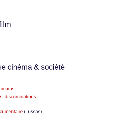
film
se cinéma & société
 humains
s, discriminations
ocumentaire
(Lussas)