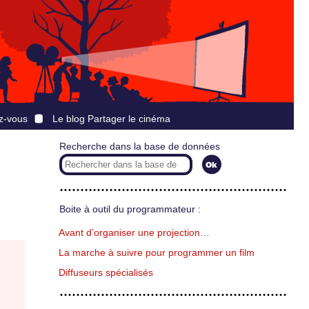
z-vous
Le blog Partager le cinéma
Recherche dans la base de données
Boite à outil du programmateur :
Avant d’organiser une projection…
La marche à suivre pour programmer un film
Diffuseurs spécialisés