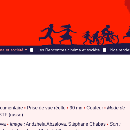
ma et société
Les Rencontres cinéma et société
Nos rende
a
cumentaire
•
Prise de vue réelle
•
90 mn
•
Couleur
•
Mode de
TF (russe)
ova
•
Image :
Andzhela Abzalova, Stéphane Chabas
•
Son :