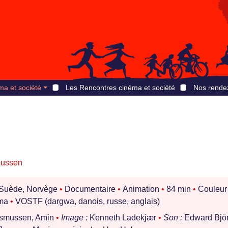
ma et société
Les Rencontres cinéma et société
Nos rende
mussen
 Suède, Norvège
•
Documentaire
•
Animation
•
84 min
•
Couleur
ma
•
VOSTF (dargwa, danois, russe, anglais)
smussen, Amin
•
Image :
Kenneth Ladekjær
•
Son :
Edward Bjö