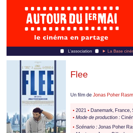
L’association
La Base ciné
Flee
Un film de
Jonas Poher Ras
•
2021
•
Danemark, France,
•
Mode de production :
Ciné
•
Scénario :
Jonas Poher Ra