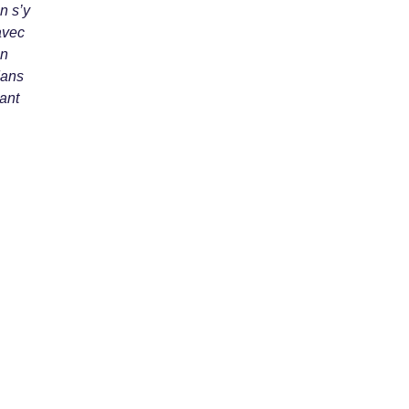
n s’y
avec
un
dans
ant