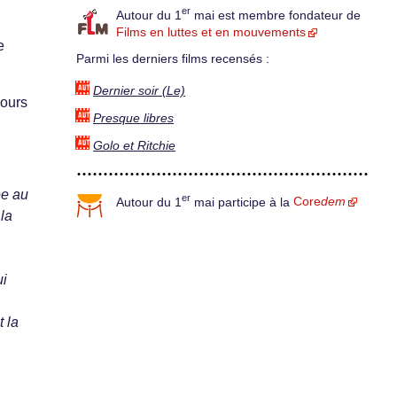
er
Autour du 1
mai est membre fondateur de
Films en luttes et en mouvements
e
Parmi les derniers films recensés :
Dernier soir (Le)
cours
Presque libres
Golo et Ritchie
ée au
er
Autour du 1
mai participe à la
Core
dem
la
ui
 la