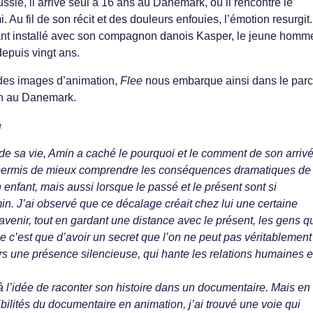
sie, il arrive seul à 16 ans au Danemark, où il rencontre le
. Au fil de son récit et des douleurs enfouies, l’émotion resurgit.
llant installé avec son compagnon danois Kasper, le jeune homm
depuis vingt ans.
des images d’animation,
Flee
nous embarque ainsi dans le par
an au Danemark.
e
de sa vie, Amin a caché le pourquoi et le comment de son arriv
 permis de mieux comprendre les conséquences dramatiques de 
n enfant, mais aussi lorsque le passé et le présent sont si
. J’ai observé que ce décalage créait chez lui une certaine
avenir, tout en gardant une distance avec le présent, les gens q
ue c’est que d’avoir un secret que l’on ne peut pas véritablement
rs une présence silencieuse, qui hante les relations humaines et
 à l’idée de raconter son histoire dans un documentaire. Mais en
bilités du documentaire en animation, j’ai trouvé une voie qui