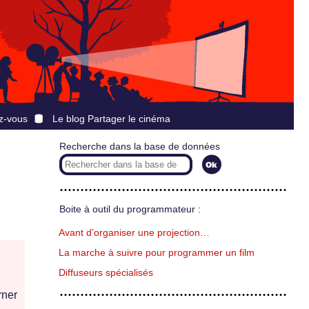
z-vous
Le blog Partager le cinéma
Recherche dans la base de données
Boite à outil du programmateur :
Avant d’organiser une projection…
La marche à suivre pour programmer un film
Diffuseurs spécialisés
rner