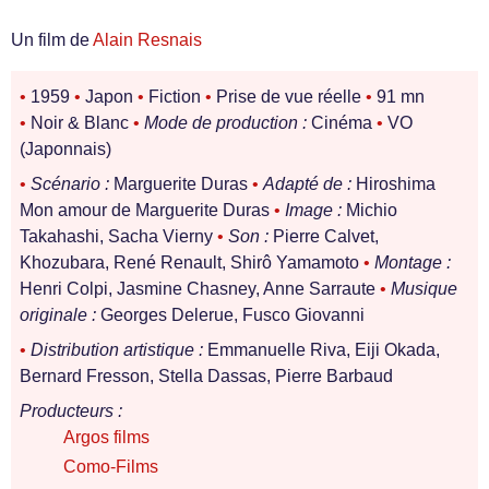
Un film de
Alain Resnais
•
1959
•
Japon
•
Fiction
•
Prise de vue réelle
•
91 mn
•
Noir & Blanc
•
Mode de production :
Cinéma
•
VO
(Japonnais)
•
Scénario :
Marguerite Duras
•
Adapté de :
Hiroshima
Mon amour de Marguerite Duras
•
Image :
Michio
Takahashi, Sacha Vierny
•
Son :
Pierre Calvet,
Khozubara, René Renault, Shirô Yamamoto
•
Montage :
Henri Colpi, Jasmine Chasney, Anne Sarraute
•
Musique
originale :
Georges Delerue, Fusco Giovanni
•
Distribution artistique :
Emmanuelle Riva, Eiji Okada,
Bernard Fresson, Stella Dassas, Pierre Barbaud
Producteurs :
Argos films
Como-Films