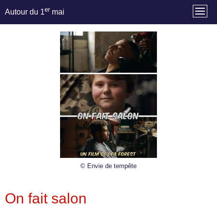
er
Autour du 1
mai
© Envie de tempête
On fait salon