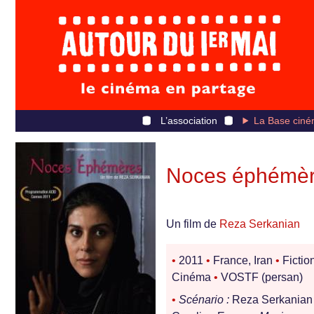
L’association
La Base ciné
Noces éphémè
Un film de
Reza Serkanian
•
2011
•
France, Iran
•
Fictio
Cinéma
•
VOSTF (persan)
•
Scénario :
Reza Serkania