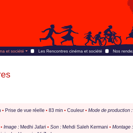
ma et société
Les Rencontres cinéma et société
Nos rende
res
n
•
Prise de vue réelle
•
83 min
•
Couleur
•
Mode de production :
n
•
Image :
Medhi Jafari
•
Son :
Mehdi Saleh Kermani
•
Montage :