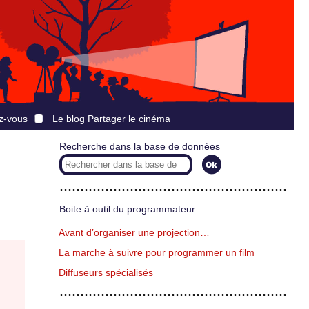
z-vous
Le blog Partager le cinéma
Recherche dans la base de données
Boite à outil du programmateur :
Avant d’organiser une projection…
La marche à suivre pour programmer un film
Diffuseurs spécialisés