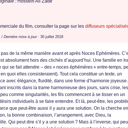
iginale :
Hossein Ali Zade
erciale du film, consulter la page sur les
diffuseurs spécialisé
 /
Dernière mise à jour :
30 juillet 2018
 pas de la même manière avant et après Noces Ephémères. C’e
st absolument hors des clichés d’aujourd’hui. Une famille en Ir
e qui se fait attendre – des « noces éphémères » entre-temps, pe
i en quoi elles consisteraient). Tout cela constitue un texte, un
lace avec élégance, fluidité, dans une forme d’harmonie joyeuse.
stant inscrits dans la trame harmonieuse des jours, sans crise, le
eu comme singularités, les fils commencent à se tisser en un
ésirs individuels à se faire entendre. Et là, peut-être, les probl
rce que peut-être aussi il y aura une solution. On la cherche e
on, la bonne combinaison, l’arrangement, avec Dieu, la
le. Qui peut dire s’il y a une solution ? Mais à l’inverse, qui peu