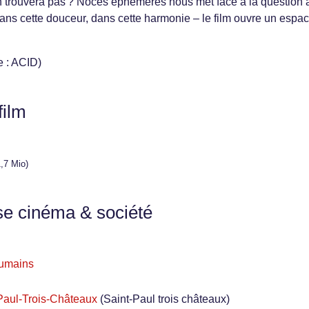
en trouvera pas ? Noces éphémères nous met face à la question 
ans cette douceur, dans cette harmonie – le film ouvre un espa
e : ACID)
film
,7 Mio)
se cinéma & société
 humains
-Paul-Trois-Châteaux
(Saint-Paul trois châteaux)