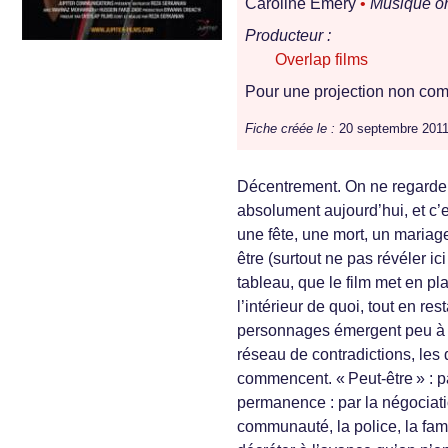
Caroline Emery
•
Musique or
Producteur :
Overlap films
Pour une projection non comm
Fiche créée le :
20 septembre 2011
Décentrement. On ne regarde
absolument aujourd’hui, et c’e
une fête, une mort, un mariag
être (surtout ne pas révéler ic
tableau, que le film met en p
l’intérieur de quoi, tout en re
personnages émergent peu à p
réseau de contradictions, les d
commencent. « Peut-être » : pa
permanence : par la négociati
communauté, la police, la famil