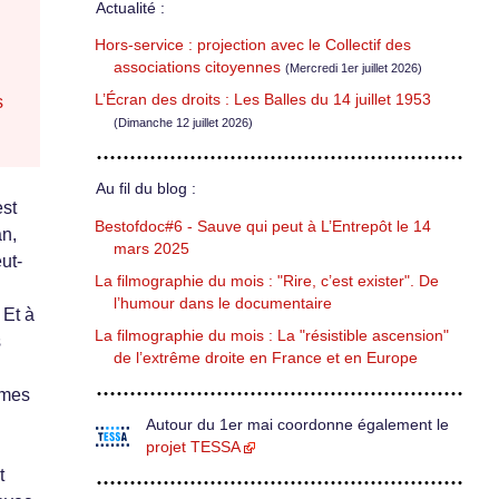
Actualité :
Hors-service : projection avec le Collectif des
associations citoyennes
(Mercredi 1er juillet 2026)
L’Écran des droits : Les Balles du 14 juillet 1953
s
(Dimanche 12 juillet 2026)
Au fil du blog :
st
Bestofdoc#6 - Sauve qui peut à L’Entrepôt le 14
an,
mars 2025
ut-
La filmographie du mois : "Rire, c’est exister". De
l’humour dans le documentaire
 Et à
La filmographie du mois : La "résistible ascension"
s
de l’extrême droite en France et en Europe
èmes
n
Autour du 1er mai coordonne également le
projet TESSA
t