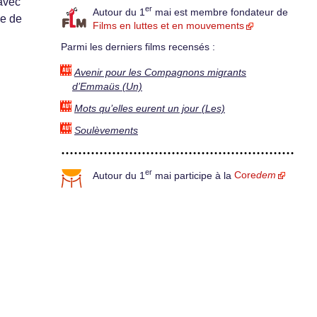
avec
er
Autour du 1
mai est membre fondateur de
ce de
Films en luttes et en mouvements
Parmi les derniers films recensés :
Avenir pour les Compagnons migrants
d’Emmaüs (Un)
Mots qu’elles eurent un jour (Les)
Soulèvements
er
Autour du 1
mai participe à la
Core
dem