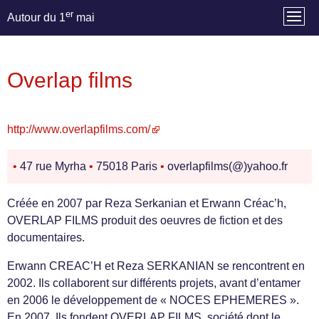
er
Autour du 1
mai
Overlap films
http://www.overlapfilms.com/
•
47 rue Myrha
•
75018 Paris
•
overlapfilms(@)yahoo.fr
Créée en 2007 par Reza Serkanian et Erwann Créac’h,
OVERLAP FILMS produit des oeuvres de fiction et des
documentaires.
Erwann CREAC’H et Reza SERKANIAN se rencontrent en
2002. Ils collaborent sur différents projets, avant d’entamer
en 2006 le développement de « NOCES EPHEMERES ».
En 2007, Ils fondent OVERLAP FILMS, société dont le