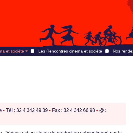
ma et société
Les Rencontres cinéma et société
Nos rende
ue
•
Tél : 32 4 342 49 39
•
Fax : 32 4 342 66 98
•
@ :
 Dérives est un atelier de production subventionné par la