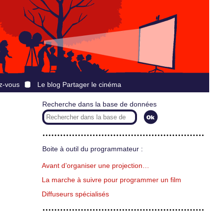
z-vous
Le blog Partager le cinéma
Recherche dans la base de données
Boite à outil du programmateur :
Avant d’organiser une projection…
La marche à suivre pour programmer un film
Diffuseurs spécialisés