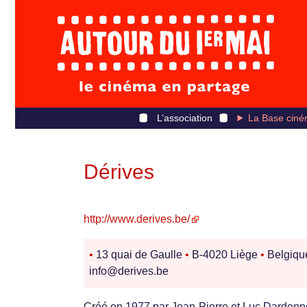
L’association
La Base ciné
Dérives
http://www.derives.be/
•
13 quai de Gaulle
•
B-4020 Liège
•
Belgiq
info@derives.be
Créé en 1977 par Jean-Pierre et Luc Dardenne,