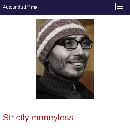
er
Autour du 1
mai
Strictly moneyless