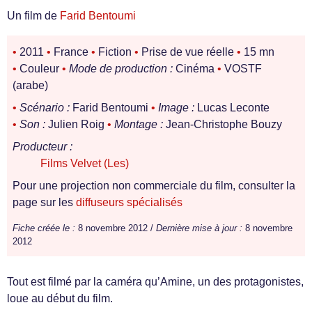
Un film de
Farid Bentoumi
•
2011
•
France
•
Fiction
•
Prise de vue réelle
•
15 mn
•
Couleur
•
Mode de production :
Cinéma
•
VOSTF
(arabe)
•
Scénario :
Farid Bentoumi
•
Image :
Lucas Leconte
•
Son :
Julien Roig
•
Montage :
Jean-Christophe Bouzy
Producteur :
Films Velvet (Les)
Pour une projection non commerciale du film, consulter la
page sur les
diffuseurs spécialisés
Fiche créée le :
8 novembre 2012 /
Dernière mise à jour :
8 novembre
2012
Tout est filmé par la caméra qu’Amine, un des protagonistes,
loue au début du film.