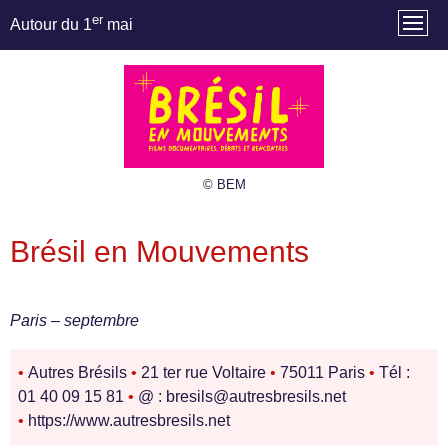
er
Autour du 1
mai
© BEM
Brésil en Mouvements
Paris – septembre
•
Autres Brésils
•
21 ter rue Voltaire
•
75011 Paris
•
Tél :
01 40 09 15 81
•
@ : bresils@autresbresils.net
•
https://www.autresbresils.net