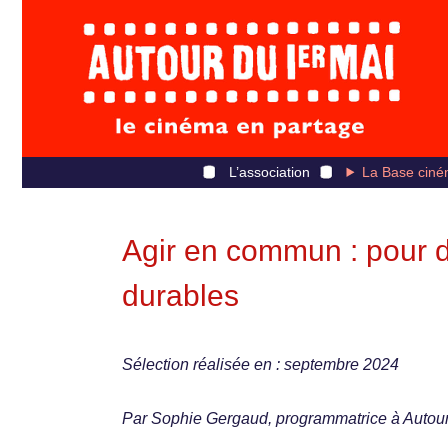
L’association
La Base ciné
Agir en commun : pour de
durables
Sélection réalisée en : septembre 2024
Par Sophie Gergaud, programmatrice à Autour