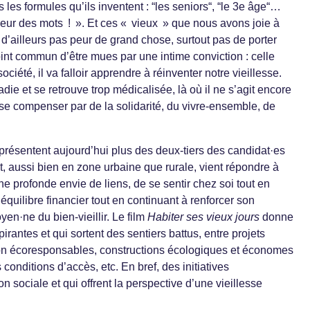
 les formules qu’ils inventent : “les seniors“, “le 3e âge“…
peur des mots ! ». Et ces « vieux » que nous avons joie à
 d’ailleurs pas peur de grand chose, surtout pas de porter
point commun d’être mues par une intime conviction : celle
té, il va falloir apprendre à réinventer notre vieillesse.
ie et se retrouve trop médicalisée, là où il ne s’agit encore
 se compenser par de la solidarité, du vivre-ensemble, de
représentent aujourd’hui plus des deux-tiers des candidat·es
nt, aussi bien en zone urbaine que rurale, vient répondre à
une profonde envie de liens, de se sentir chez soi tout en
équilibre financier tout en continuant à renforcer son
oyen·ne du bien-vieillir. Le film
Habiter ses vieux jours
donne
pirantes et qui sortent des sentiers battus, entre projets
ion écoresponsables, constructions écologiques et économes
conditions d’accès, etc. En bref, des initiatives
n sociale et qui offrent la perspective d’une vieillesse