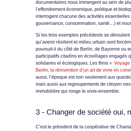
documentaires nous immergent au sein de plusieu
l’effondrement économique, politique et biotiq
interrogent chacune des activités essentielles
gouvernance, consommation, santé…) et nous i
Si les trois exemples précédents se déroulent e
qu’avenir résilient et milieu urbain sont forc
poursuit-il du côté de Berlin, de Bayonne ou
participatifs citadins en écovillages engagés q
solidaires et écologiques. Les films
« Voyage a
Berlin, la réinvention d’un art de vivre en co
aussi, l’époque est non seulement aux questi
mais aussi aux regroupements de citoyen·nes q
immobilière qui ronge le vivre-ensemble.
3 - Changer de société oui, 
C’est le président de la coopérative de Chama