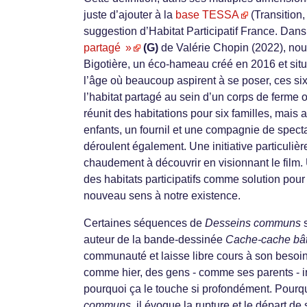
juste d’ajouter à la
base TESSA
(Transition,
suggestion d’Habitat Participatif France. Dan
partagé »
(G)
de Valérie Chopin (2022), nous
Bigotière, un éco-hameau créé en 2016 et situé
l’âge où beaucoup aspirent à se poser, ces six
l’habitat partagé au sein d’un corps de ferme où
réunit des habitations pour six familles, mais 
enfants, un fournil et une compagnie de spect
déroulent également. Une initiative particuliè
chaudement à découvrir en visionnant le film
des habitats participatifs comme solution pou
nouveau sens à notre existence.
Certaines séquences de
Desseins communs
s
auteur de la bande-dessinée
Cache-cache bâ
communauté et laisse libre cours à son beso
comme hier, des gens - comme ses parents - i
pourquoi ça le touche si profondément. Pourqu
communs
, il évoque la rupture et le départ de