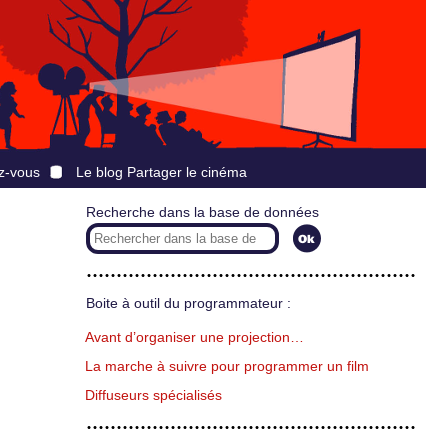
z-vous
Le blog Partager le cinéma
Recherche dans la base de données
Boite à outil du programmateur :
Avant d’organiser une projection…
La marche à suivre pour programmer un film
Diffuseurs spécialisés