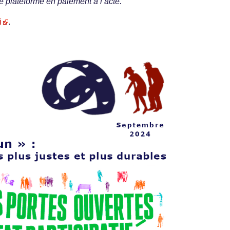
e plateforme en paiement à l’acte.
i
.