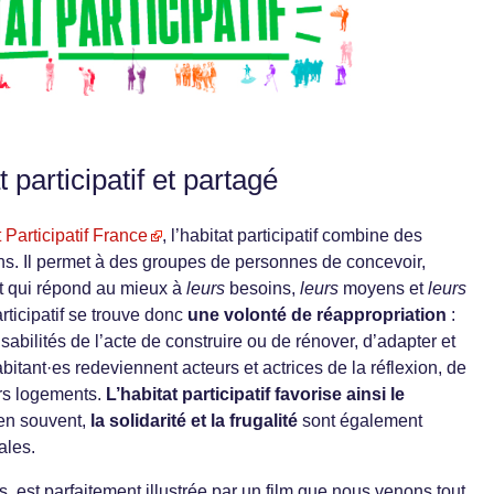
t participatif et partagé
t Participatif France
, l’habitat participatif combine des
s. Il permet à des groupes de personnes de concevoir,
at qui répond au mieux à
leurs
besoins,
leurs
moyens et
leurs
articipatif se trouve donc
une volonté de réappropriation
:
abilités de l’acte de construire ou de rénover, d’adapter et
abitant·es redeviennent acteurs et actrices de la réflexion, de
urs logements.
L’habitat participatif favorise ainsi le
en souvent,
la solidarité et la frugalité
sont également
ales.
, est parfaitement illustrée par un film que nous venons tout