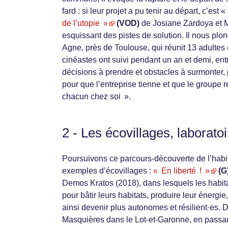
fard : si leur projet a pu tenir au départ, c’es
de l’utopie »
(VOD)
de Josiane Zardoya et M
esquissant des pistes de solution. Il nous plon
Agne, près de Toulouse, qui réunit 13 adultes 
cinéastes ont suivi pendant un an et demi, ent
décisions à prendre et obstacles à surmonter,
pour que l’entreprise tienne et que le groupe 
chacun chez soi ».
2 - Les écovillages, laborato
Poursuivons ce parcours-découverte de l’habita
exemples d’écovillages :
« En liberté ! »
(G
Demos Kratos (2018), dans lesquels les habitan
pour bâtir leurs habitats, produire leur énergie,
ainsi devenir plus autonomes et résilient·es. D
Masquières dans le Lot-et-Garonne, en passan