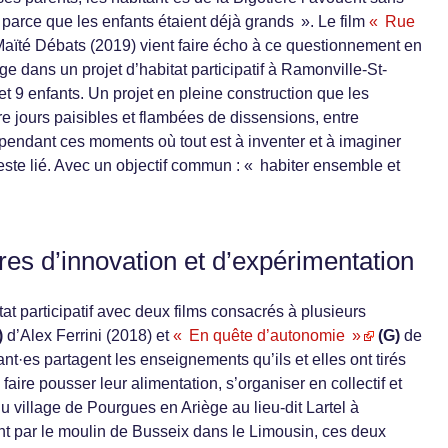
t « parce que les enfants étaient déjà grands ». Le film
« Rue
aïté Débats (2019) vient faire écho à ce questionnement en
ge dans un projet d’habitat participatif à Ramonville-St-
et 9 enfants. Un projet en pleine construction que les
re jours paisibles et flambées de dissensions, entre
 pendant ces moments où tout est à inventer et à imaginer
reste lié. Avec un objectif commun : « habiter ensemble et
ires d’innovation et d’expérimentation
t participatif avec deux films consacrés à plusieurs
)
d’Alex Ferrini (2018) et
« En quête d’autonomie »
(G)
de
t·es partagent les enseignements qu’ils et elles ont tirés
 faire pousser leur alimentation, s’organiser en collectif et
u village de Pourgues en Ariège au lieu-dit Lartel à
t par le moulin de Busseix dans le Limousin, ces deux