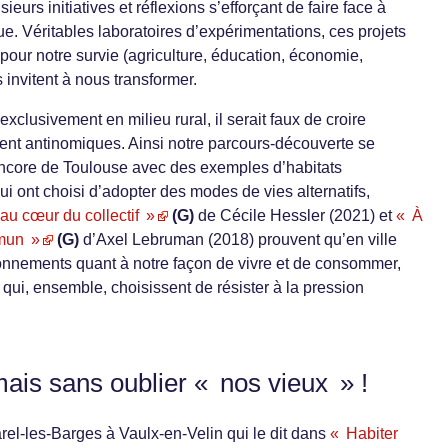
rs initiatives et réflexions s’efforçant de faire face à
ue. Véritables laboratoires d’expérimentations, ces projets
 pour notre survie (agriculture, éducation, économie,
nvitent à nous transformer.
xclusivement en milieu rural, il serait faux de croire
ément antinomiques. Ainsi notre parcours-découverte se
 encore de Toulouse avec des exemples d’habitats
ui ont choisi d’adopter des modes de vies alternatifs,
u cœur du collectif »
(G)
de Cécile Hessler (2021) et
« À
mmun »
(G)
d’Axel Lebruman (2018) prouvent qu’en ville
onnements quant à notre façon de vivre et de consommer,
ui, ensemble, choisissent de résister à la pression
mais sans oublier « nos vieux » !
rel-les-Barges à Vaulx-en-Velin qui le dit dans
« Habiter