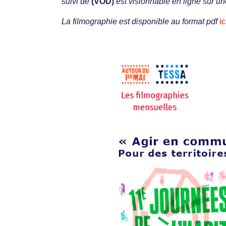
suivi de
(VOD)
est visionnable en ligne sur un
La filmographie est disponible au format pdf
ic