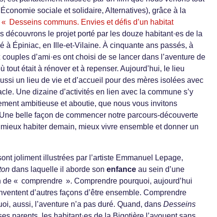
 Économie sociale et solidaire, Alternatives), grâce à la
s
« Desseins communs. Envies et défis d’un habitat
 découvrons le projet porté par les douze habitant·es de la
 à Épiniac, en Ille-et-Vilaine. À cinquante ans passés, à
 couples d’ami·es ont choisi de se lancer dans l’aventure de
 tout était à rénover et à repenser. Aujourd’hui, le lieu
aussi un lieu de vie et d’accueil pour des mères isolées avec
acle. Une dizaine d’activités en lien avec la commune s’y
rement ambitieuse et aboutie, que nous vous invitons
. Une belle façon de commencer notre parcours-découverte
r mieux habiter demain, mieux vivre ensemble et donner un
ont joliment illustrées par l’artiste Emmanuel Lepage,
ton
dans laquelle il aborde son
enfance
au sein d’une
in de « comprendre ». Comprendre pourquoi, aujourd’hui
nventent d’autres façons d’être ensemble. Comprendre
oi, aussi, l’aventure n’a pas duré. Quand, dans
Desseins
 ses parents, les habitant·es de la Bigotière l’avouent sans