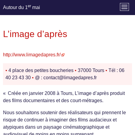
er
Autour du 1
mai
L’image d’après
http://www.limagedapres.fr/
•
4 place des petites boucheries
•
37000 Tours
•
Tél : 06
40 23 43 30
•
@ : contact@limagedapres.fr
« Créée en janvier 2008 à Tours, L’image d’après produit
des films documentaires et des court-métrages.
Nous souhaitons soutenir des réalisateurs qui prennent le
risque de continuer à imaginer des films audacieux et
atypiques dans un paysage cinématographique et
audiovisuel de moins en moins surprenant.