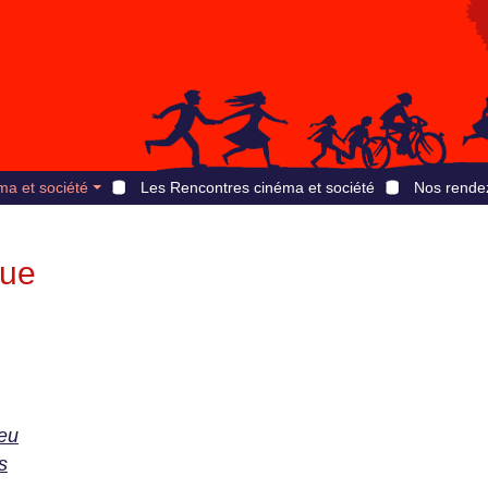
ma et société
Les Rencontres cinéma et société
Nos rende
que
ieu
s