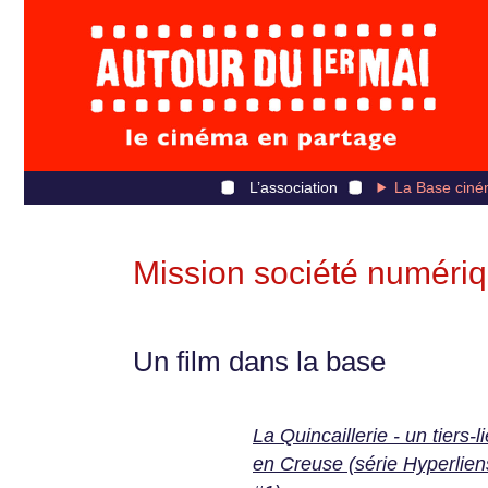
L’association
La Base ciné
Mission société numéri
Un film dans la base
La Quincaillerie - un tiers-l
en Creuse (série Hyperlien