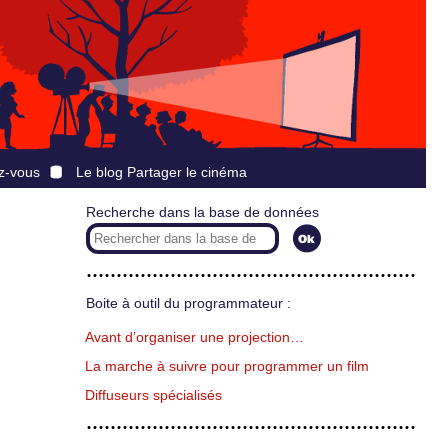
z-vous
Le blog Partager le cinéma
Recherche dans la base de données
Boite à outil du programmateur :
Avant d’organiser une projection…
La marche à suivre pour programmer un film
Diffuseurs spécialisés