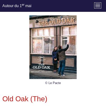
er
Autour du 1
mai
© Le Pacte
Old Oak (The)