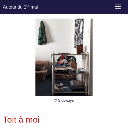
er
Autour du 1
mai
© Sideways
Toit à moi