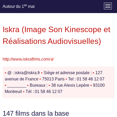
er
Autour du 1
mai
Iskra (Image Son Kinescope et
Réalisations Audiovisuelles)
http://www.iskrafilms.com/
•
@ : iskra@iskra.fr
•
Siège et adresse postale :
•
127
avenue de France
•
75013 Paris
•
Tel : 01 58 46 12 07
•
________
•
Bureaux :
•
38 rue Alexis Lepère
•
93100
Montreuil
•
Tél : 01 58 46 12 07
147 films dans la base