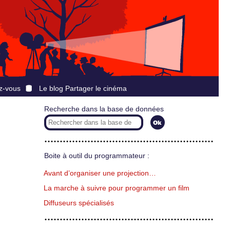
z-vous
Le blog Partager le cinéma
Recherche dans la base de données
Boite à outil du programmateur :
Avant d’organiser une projection…
La marche à suivre pour programmer un film
Diffuseurs spécialisés