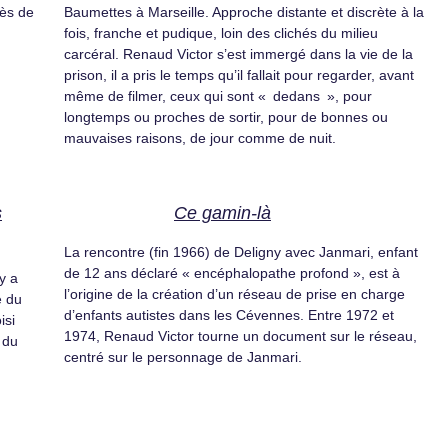
rès de
Baumettes à Marseille. Approche distante et discrète à la
fois, franche et pudique, loin des clichés du milieu
carcéral. Renaud Victor s’est immergé dans la vie de la
prison, il a pris le temps qu’il fallait pour regarder, avant
même de filmer, ceux qui sont « dedans », pour
longtemps ou proches de sortir, pour de bonnes ou
mauvaises raisons, de jour comme de nuit.
s
Ce gamin-là
La rencontre (fin 1966) de Deligny avec Janmari, enfant
de 12 ans déclaré « encéphalopathe profond », est à
y a
l’origine de la création d’un réseau de prise en charge
e du
d’enfants autistes dans les Cévennes. Entre 1972 et
isi
1974, Renaud Victor tourne un document sur le réseau,
 du
centré sur le personnage de Janmari.