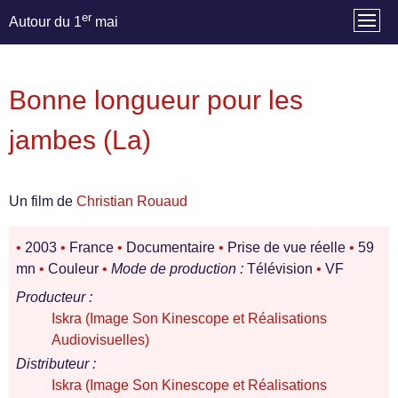
er
Autour du 1
mai
Bonne longueur pour les
jambes (La)
Un film de
Christian Rouaud
•
2003
•
France
•
Documentaire
•
Prise de vue réelle
•
59
mn
•
Couleur
•
Mode de production :
Télévision
•
VF
Producteur :
Iskra (Image Son Kinescope et Réalisations
Audiovisuelles)
Distributeur :
Iskra (Image Son Kinescope et Réalisations