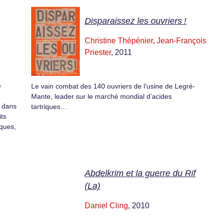
Disparaissez les ouvriers !
Christine Thépénier
,
Jean-François
Priester
, 2011
e
Le vain combat des 140 ouvriers de l’usine de Legré-
Mante, leader sur le marché mondial d’acides
e dans
tartriques…
its
iques,
Abdelkrim et la guerre du Rif
(La)
Daniel Cling
, 2010