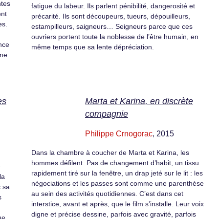
ntes
fatigue du labeur. Ils parlent pénibilité, dangerosité et
ent
précarité. Ils sont découpeurs, tueurs, dépouilleurs,
es.
estampilleurs, saigneurs… Seigneurs parce que ces
ouvriers portent toute la noblesse de l’être humain, en
nce
même temps que sa lente dépréciation.
mme
es
Marta et Karina, en discrète
compagnie
Philippe Crnogorac
, 2015
Dans la chambre à coucher de Marta et Karina, les
hommes défilent. Pas de changement d’habit, un tissu
e
rapidement tiré sur la fenêtre, un drap jeté sur le lit : les
la
négociations et les passes sont comme une parenthèse
c sa
au sein des activités quotidiennes. C’est dans cet
s
interstice, avant et après, que le film s’installe. Leur voix
digne et précise dessine, parfois avec gravité, parfois
ue