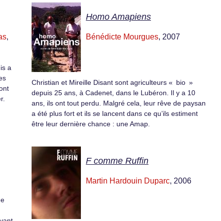
Homo Amapiens
as
,
Bénédicte Mourgues
, 2007
is a
es
Christian et Mireille Disant sont agriculteurs « bio »
ont
depuis 25 ans, à Cadenet, dans le Lubéron. Il y a 10
r.
ans, ils ont tout perdu. Malgré cela, leur rêve de paysan
a été plus fort et ils se lancent dans ce qu’ils estiment
être leur dernière chance : une Amap.
F comme Ruffin
Martin Hardouin Duparc
, 2006
de
avant