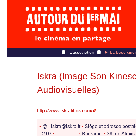
L’association
La Base ciné
Iskra (Image Son Kinesc
Audiovisuelles)
http://www.iskrafilms.com/
•
@ : iskra@iskra.fr
•
Siège et adresse postal
12 07
•
________
•
Bureaux :
•
38 rue Alexi