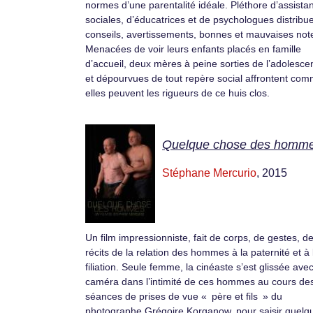
normes d’une parentalité idéale. Pléthore d’assista
sociales, d’éducatrices et de psychologues distribu
conseils, avertissements, bonnes et mauvaises not
Menacées de voir leurs enfants placés en famille
d’accueil, deux mères à peine sorties de l’adolesce
et dépourvues de tout repère social affrontent co
elles peuvent les rigueurs de ce huis clos.
Quelque chose des homm
Stéphane Mercurio
, 2015
Un film impressionniste, fait de corps, de gestes, d
récits de la relation des hommes à la paternité et à 
filiation. Seule femme, la cinéaste s’est glissée ave
caméra dans l’intimité de ces hommes au cours de
séances de prises de vue « père et fils » du
photographe Grégoire Korganow, pour saisir quelq