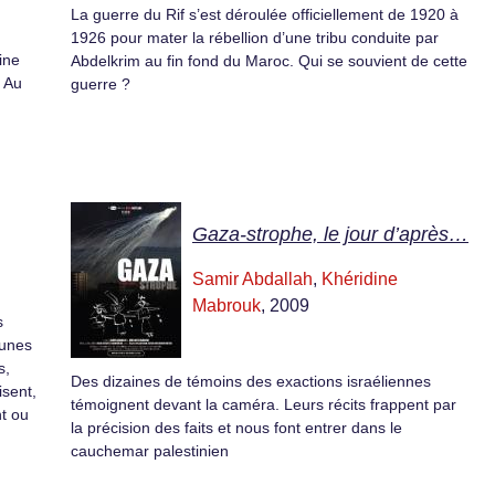
La guerre du Rif s’est déroulée officiellement de 1920 à
1926 pour mater la rébellion d’une tribu conduite par
ine
Abdelkrim au fin fond du Maroc. Qui se souvient de cette
. Au
guerre ?
Gaza-strophe, le jour d’après…
Samir Abdallah
,
Khéridine
Mabrouk
, 2009
s
eunes
s,
Des dizaines de témoins des exactions israéliennes
isent,
témoignent devant la caméra. Leurs récits frappent par
nt ou
la précision des faits et nous font entrer dans le
cauchemar palestinien