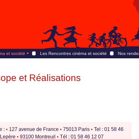
ma et société
Les Rencontres cinéma et société
Nos rende
ope et Réalisations
e :
•
127 avenue de France
•
75013 Paris
•
Tel : 01 58 46
s Lepère
•
93100 Montreuil
•
Tél : 01 58 46 12 07