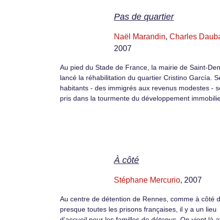
Pas de quartier
Naël Marandin
,
Charles Daub
2007
Au pied du Stade de France, la mairie de Saint-Den
lancé la réhabilitation du quartier Cristino García. S
habitants - des immigrés aux revenus modestes - s
pris dans la tourmente du développement immobilie
À côté
Stéphane Mercurio
, 2007
Au centre de détention de Rennes, comme à côté 
presque toutes les prisons françaises, il y a un lieu
d’accueil pour les familles de détenus. On vient là 