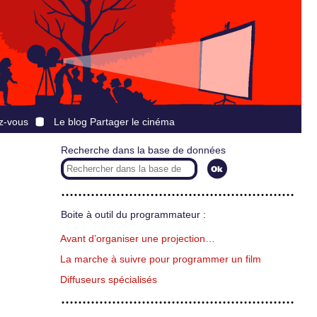
z-vous
Le blog Partager le cinéma
Recherche dans la base de données
Boite à outil du programmateur :
Avant d’organiser une projection…
La marche à suivre pour programmer un film
Diffuseurs spécialisés