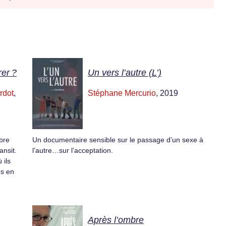
rer ?
Un vers l’autre (L’)
rdot
,
Stéphane Mercurio
, 2019
bre
Un documentaire sensible sur le passage d’un sexe à
ansit.
l’autre…sur l’acceptation.
 ils
́s en
Après l’ombre