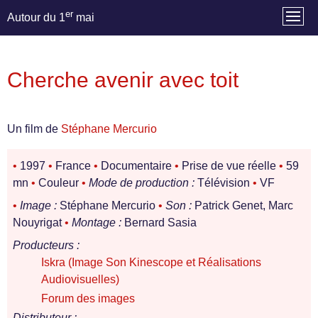
er
Autour du 1
mai
Cherche avenir avec toit
Un film de
Stéphane Mercurio
•
1997
•
France
•
Documentaire
•
Prise de vue réelle
•
59
mn
•
Couleur
•
Mode de production :
Télévision
•
VF
•
Image :
Stéphane Mercurio
•
Son :
Patrick Genet, Marc
Nouyrigat
•
Montage :
Bernard Sasia
Producteurs :
Iskra (Image Son Kinescope et Réalisations
Audiovisuelles)
Forum des images
Distributeur :