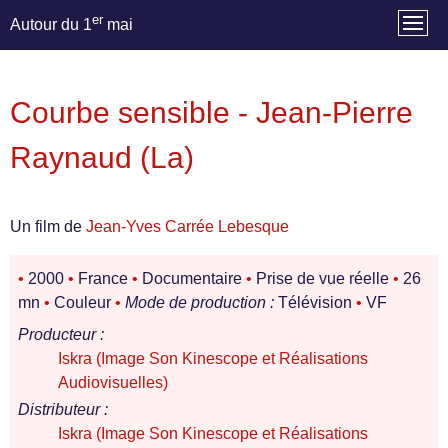
er
Autour du 1
mai
Courbe sensible - Jean-Pierre
Raynaud (La)
Un film de
Jean-Yves Carrée Lebesque
•
2000
•
France
•
Documentaire
•
Prise de vue réelle
•
26
mn
•
Couleur
•
Mode de production :
Télévision
•
VF
Producteur :
Iskra (Image Son Kinescope et Réalisations
Audiovisuelles)
Distributeur :
Iskra (Image Son Kinescope et Réalisations