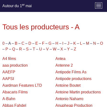
er
Autour du 1
mai
Tous les producteurs - A
0
– A –
B
–
C
–
D
–
E
–
F
–
G
–
H
–
I
–
J
–
K
–
L
–
M
–
N
–
O
–
P
–
Q
–
R
–
S
–
T
–
U
–
V
–
W
–
X
–
Y
–
Z
A4 films
Antea
aaa production
Antenne 2
AAEFP
Antipode Films As
AAPSI
Antipode productions
Aardman Features LTD
Antoine Boutet
Abacaris Films
Antoine Martin productions
A-Bahn
Antonio Naharro
Abbas Fahdel
Anupheap Production