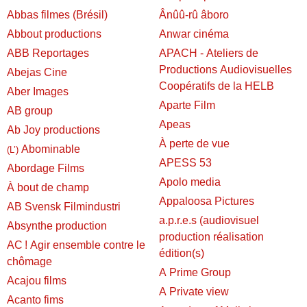
Abbas filmes (Brésil)
Ânûû-rû âboro
Abbout productions
Anwar cinéma
ABB Reportages
APACH - Ateliers de
Productions Audiovisuelles
Abejas Cine
Coopératifs de la HELB
Aber Images
Aparte Film
AB group
Apeas
Ab Joy productions
À perte de vue
Abominable
(L’)
APESS 53
Abordage Films
Apolo media
À bout de champ
Appaloosa Pictures
AB Svensk Filmindustri
a.p.r.e.s (audiovisuel
Absynthe production
production réalisation
AC ! Agir ensemble contre le
édition(s)
chômage
A Prime Group
Acajou films
A Private view
Acanto fims