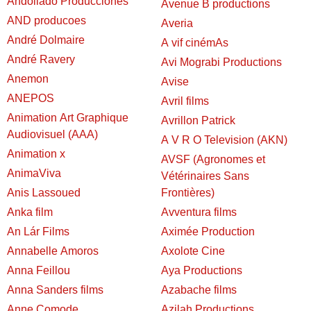
Andoliado Producciones
Avenue B productions
AND producoes
Averia
André Dolmaire
A vif cinémAs
André Ravery
Avi Mograbi Productions
Anemon
Avise
ANEPOS
Avril films
Animation Art Graphique
Avrillon Patrick
Audiovisuel (AAA)
A V R O Television (AKN)
Animation x
AVSF (Agronomes et
AnimaViva
Vétérinaires Sans
Anis Lassoued
Frontières)
Anka film
Avventura films
An Lár Films
Aximée Production
Annabelle Amoros
Axolote Cine
Anna Feillou
Aya Productions
Anna Sanders films
Azabache films
Anne Comode
Azilah Productions