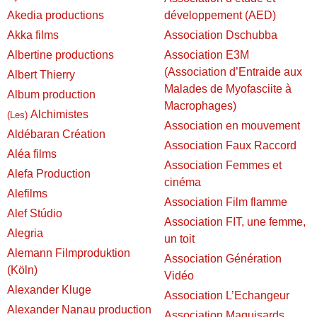
Akedia productions
développement (AED)
Akka films
Association Dschubba
Albertine productions
Association E3M
(Association d’Entraide aux
Albert Thierry
Malades de Myofasciite à
Album production
Macrophages)
Alchimistes
(Les)
Association en mouvement
Aldébaran Création
Association Faux Raccord
Aléa films
Association Femmes et
Alefa Production
cinéma
Alefilms
Association Film flamme
Alef Stúdio
Association FIT, une femme,
Alegria
un toit
Alemann Filmproduktion
Association Génération
(Köln)
Vidéo
Alexander Kluge
Association L’Echangeur
Alexander Nanau production
Association Maquisards