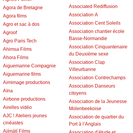
Associated Rediffusion
Agora de Bretagne
Association A
Agora films
Association Cent Soleils
Agro et sac à dos
Association chantier école
Agroof
Basse-Normandie
Agro Paris Tech
Association Cinquantenaire
Ahimsa Films
du Deuxième sexe
Ahora Films
Association Clap
Aiguemarine Compagnie
Villeurbanne
Aiguemarine films
Association Contrechamps
Aimimage productions
Association Danseurs
Aïna
citoyens
Airbone productions
Association de la Jeunesse
Airelles vidéo
Molenbeekoise
AJC ! Ateliers jeunes
Association de quartier du
cinéastes
Port à l’Anglais
Ajímátí Films
Association d’étude et