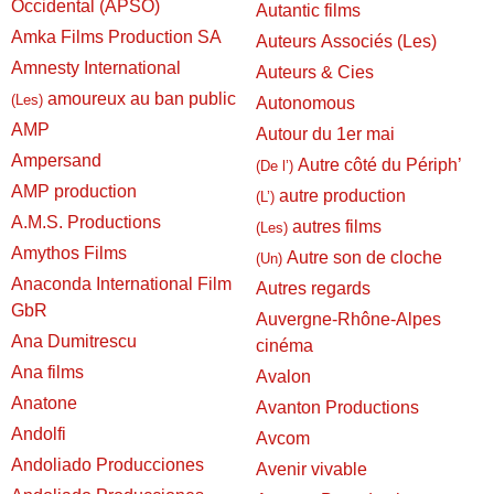
Occidental (APSO)
Autantic films
Amka Films Production SA
Auteurs Associés (Les)
Amnesty International
Auteurs & Cies
amoureux au ban public
(Les)
Autonomous
AMP
Autour du 1er mai
Ampersand
Autre côté du Périph’
(De l’)
AMP production
autre production
(L’)
A.M.S. Productions
autres films
(Les)
Amythos Films
Autre son de cloche
(Un)
Anaconda International Film
Autres regards
GbR
Auvergne-Rhône-Alpes
Ana Dumitrescu
cinéma
Ana films
Avalon
Anatone
Avanton Productions
Andolfi
Avcom
Andoliado Producciones
Avenir vivable