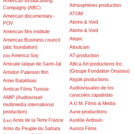
American Broadcasting
Atmosphères production
Compagny (ABC)
ATOM
American documentary -
Atoms & Void
POV
Atoms & Void
American film institute
Atopic
Americas Business council
(abc foundation)
Atoutcam
America Soy
AT-production
(De)
Amicale laïque de Saint-Jal
Attica Art productions Inc.
(Groupe Fondation Onassis)
Amidon Paterson film
Atypik productions
Amie Batalibasi
Audiovisuales de los
Amilcar Films Tunisie
caracoles zapatistas
AMIP (Audiovisuel
A.U.M. Films & Media
multimedia international
production)
Aune productions
Amis de la Terre France
Aurélie Ardouin
(Les)
Amis du Peuple du Sahara
Aurora Films