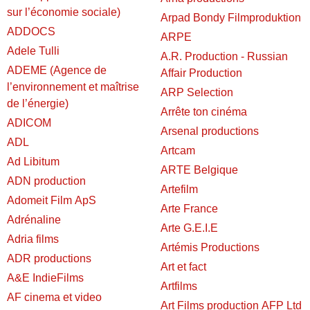
sur l’économie sociale)
Arpad Bondy Filmproduktion
ADDOCS
ARPE
Adele Tulli
A.R. Production - Russian
ADEME (Agence de
Affair Production
l’environnement et maîtrise
ARP Selection
de l’énergie)
Arrête ton cinéma
ADICOM
Arsenal productions
ADL
Artcam
Ad Libitum
ARTE Belgique
ADN production
Artefilm
Adomeit Film ApS
Arte France
Adrénaline
Arte G.E.I.E
Adria films
Artémis Productions
ADR productions
Art et fact
A&E IndieFilms
Artfilms
AF cinema et video
Art Films production AFP Ltd