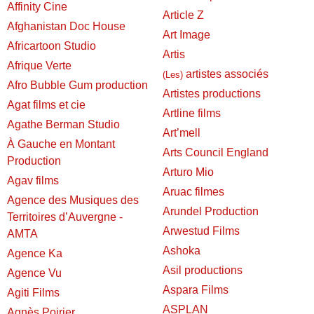
Affinity Cine
Article Z
Afghanistan Doc House
Art Image
Africartoon Studio
Artis
Afrique Verte
artistes associés
(Les)
Afro Bubble Gum production
Artistes productions
Agat films et cie
Artline films
Agathe Berman Studio
Art’mell
À Gauche en Montant
Arts Council England
Production
Arturo Mio
Agav films
Aruac filmes
Agence des Musiques des
Arundel Production
Territoires d’Auvergne -
Arwestud Films
AMTA
Ashoka
Agence Ka
Asil productions
Agence Vu
Aspara Films
Agiti Films
ASPLAN
Agnès Poirier