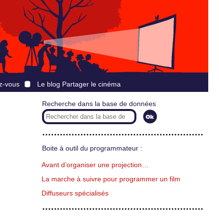
z-vous
Le blog Partager le cinéma
Recherche dans la base de données
Boite à outil du programmateur :
Avant d’organiser une projection…
La marche à suivre pour programmer un film
Diffuseurs spécialisés