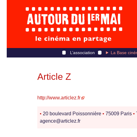
L’association
La Base ciné
Article Z
http://www.articlez.fr
•
20 boulevard Poissonnière
•
75009 Paris
•
agence@articlez.fr