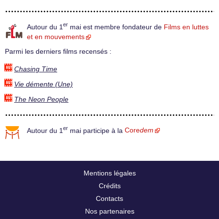
er
Autour du 1
mai est membre fondateur de
Films en luttes
et en mouvements
Parmi les derniers films recensés :
Chasing Time
Vie démente (Une)
The Neon People
er
Autour du 1
mai participe à la
Core
dem
Mentions légales
Crédits
Contacts
Nos partenaires