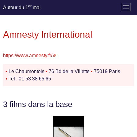
er
Autour du 1
mai
Amnesty International
https://www.amnesty.fr/
•
Le Chaumontois
•
76 Bd de la Villette
•
75019 Paris
•
Tel : 01 53 38 65 65
3 films dans la base