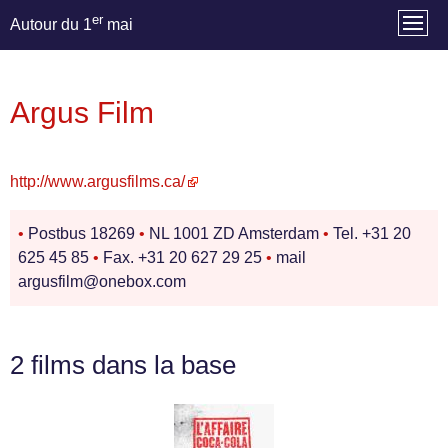
er
Autour du 1
mai
Argus Film
http://www.argusfilms.ca/
•
Postbus 18269
•
NL 1001 ZD Amsterdam
•
Tel. +31 20
625 45 85
•
Fax. +31 20 627 29 25
•
mail
argusfilm@onebox.com
2 films dans la base