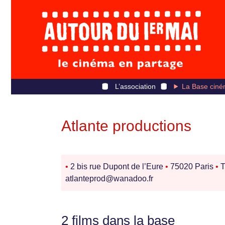
L’association
La Base ciné
Atlante productions
•
2 bis rue Dupont de l’Eure
•
75020 Paris
•
T
atlanteprod@wanadoo.fr
2 films dans la base