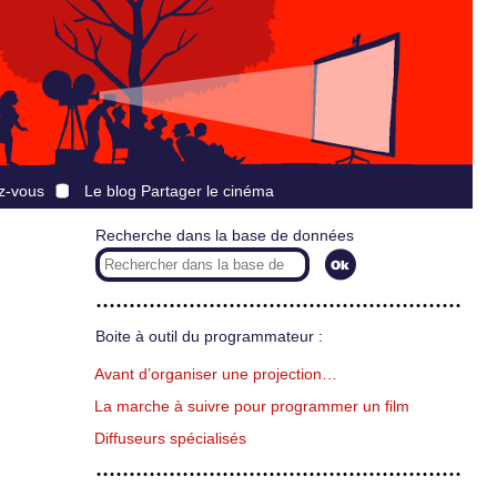
z-vous
Le blog Partager le cinéma
Recherche dans la base de données
Boite à outil du programmateur :
Avant d’organiser une projection…
La marche à suivre pour programmer un film
Diffuseurs spécialisés