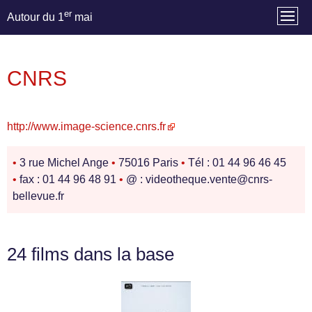
er
Autour du 1
mai
CNRS
http://www.image-science.cnrs.fr
•
3 rue Michel Ange
•
75016 Paris
•
Tél : 01 44 96 46 45
•
fax : 01 44 96 48 91
•
@ : videotheque.vente@cnrs-
bellevue.fr
24 films dans la base