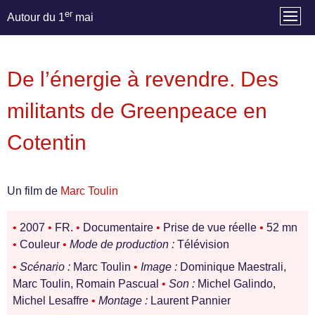
er
Autour du 1
mai
De l’énergie à revendre. Des
militants de Greenpeace en
Cotentin
Un film de
Marc Toulin
•
2007
•
FR.
•
Documentaire
•
Prise de vue réelle
•
52 mn
•
Couleur
•
Mode de production :
Télévision
•
Scénario :
Marc Toulin
•
Image :
Dominique Maestrali,
Marc Toulin, Romain Pascual
•
Son :
Michel Galindo,
Michel Lesaffre
•
Montage :
Laurent Pannier