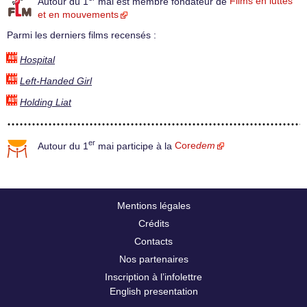
Autour du 1
mai est membre fondateur de
Films en luttes
et en mouvements
Parmi les derniers films recensés :
Hospital
Left-Handed Girl
Holding Liat
er
Autour du 1
mai participe à la
Core
dem
Mentions légales
Crédits
Contacts
Nos partenaires
Inscription à l’infolettre
English presentation