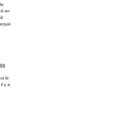
le
ré en
it
marqué
998
ut le
l y a