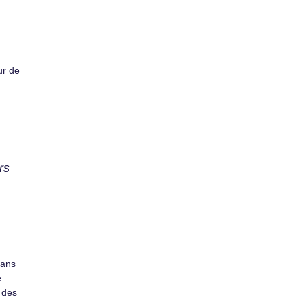
ur de
rs
dans
 :
n des