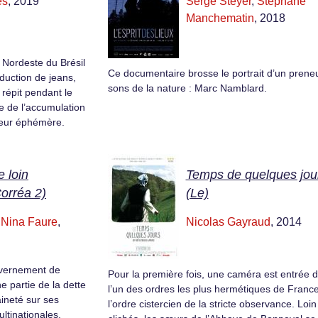
es
, 2019
Serge Steyer
,
Stéphane
Manchematin
, 2018
u Nordeste du Brésil
Ce documentaire brosse le portrait d’un prene
duction de jeans,
sons de la nature : Marc Namblard.
 répit pendant le
e de l’accumulation
heur éphémère.
e loin
Temps de quelques jou
orréa 2)
(Le)
,
Nina Faure
,
Nicolas Gayraud
, 2014
uvernement de
Pour la première fois, une caméra est entrée 
 partie de la dette
l’un des ordres les plus hermétiques de France
ineté sur ses
l’ordre cistercien de la stricte observance. Loi
ltinationales.