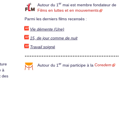
er
Autour du 1
mai est membre fondateur de
Films en luttes et en mouvements
Parmi les derniers films recensés :
Vie démente (Une)
15, de jour comme de nuit
Travail soigné
ture
er
Autour du 1
mai participe à la
Core
dem
e à
t des