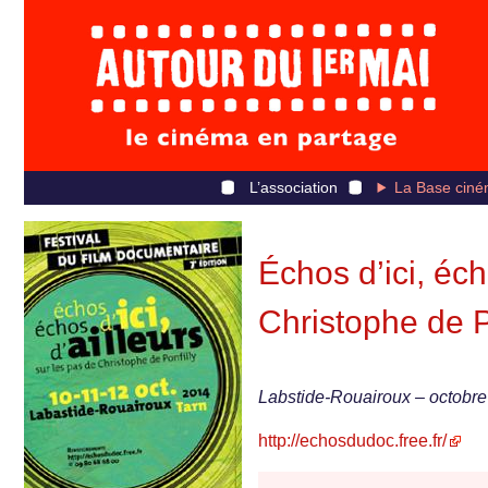
L’association
La Base ciné
Échos d’ici, éc
Christophe de P
Labstide-Rouairoux – octobre
http://echosdudoc.free.fr/