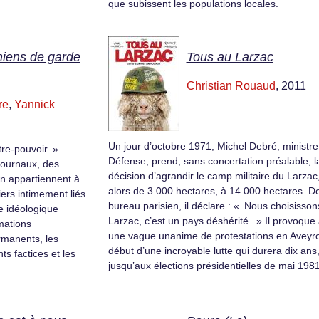
que subissent les populations locales.
iens de garde
Tous au Larzac
Christian Rouaud
, 2011
re
,
Yannick
Un jour d’octobre 1971, Michel Debré, ministre
re-pouvoir ».
Défense, prend, sans concertation préalable, l
journaux, des
décision d’agrandir le camp militaire du Larzac
on appartiennent à
alors de 3 000 hectares, à 14 000 hectares. D
iers intimement liés
bureau parisien, il déclare : « Nous choisisson
e idéologique
Larzac, c’est un pays déshérité. » Il provoque 
rmations
une vague unanime de protestations en Aveyro
rmanents, les
début d’une incroyable lutte qui durera dix ans
ts factices et les
jusqu’aux élections présidentielles de mai 19