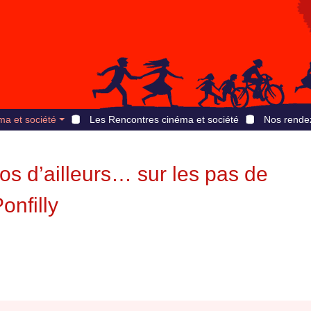
ma et société
Les Rencontres cinéma et société
Nos rende
hos d’ailleurs… sur les pas de
onfilly