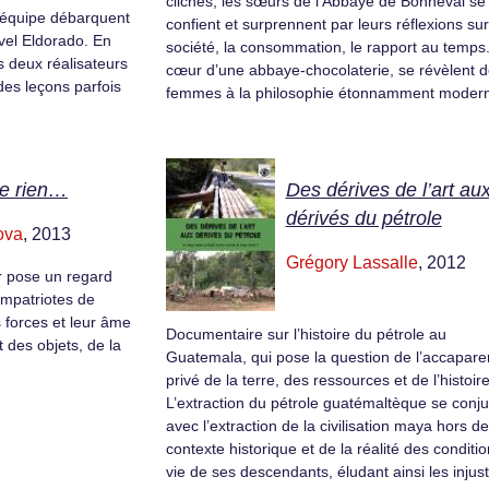
clichés, les sœurs de l’Abbaye de Bonneval se
r équipe débarquent
confient et surprennent par leurs réflexions sur
vel Eldorado. En
société, la consommation, le rapport au temps
es deux réalisateurs
cœur d’une abbaye-chocolaterie, se révèlent 
es leçons parfois
femmes à la philosophie étonnamment moder
e rien…
Des dérives de l’art au
dérivés du pétrole
ova
, 2013
Grégory Lassalle
, 2012
ur pose un regard
mpatriotes de
 forces et leur âme
Documentaire sur l’histoire du pétrole au
des objets, de la
Guatemala, qui pose la question de l’accapar
privé de la terre, des ressources et de l’histoire
L’extraction du pétrole guatémaltèque se conj
avec l’extraction de la civilisation maya hors d
contexte historique et de la réalité des conditi
vie de ses descendants, éludant ainsi les injust