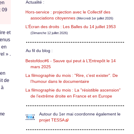
Actualité :
 en
: 09
Hors-service : projection avec le Collectif des
associations citoyennes
(Mercredi 1er juillet 2026)
L’Écran des droits : Les Balles du 14 juillet 1953
ire et
(Dimanche 12 juillet 2026)
venus
, en
Au fil du blog :
el » .
Bestofdoc#6 - Sauve qui peut à L’Entrepôt le 14
mars 2025
 en
La filmographie du mois : "Rire, c’est exister". De
it de
l’humour dans le documentaire
 à
La filmographie du mois : La "résistible ascension"
de l’extrême droite en France et en Europe
ème
Autour du 1er mai coordonne également le
projet TESSA