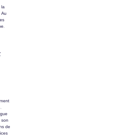
 la
. Au
des
ne.
x
ement
.
ugue
e son
ons de
ices