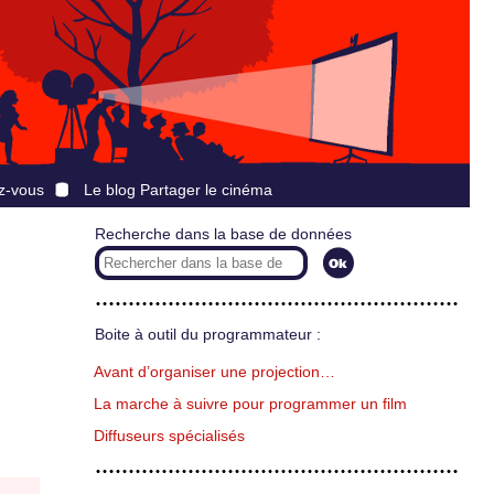
z-vous
Le blog Partager le cinéma
Recherche dans la base de données
Boite à outil du programmateur :
Avant d’organiser une projection…
La marche à suivre pour programmer un film
Diffuseurs spécialisés