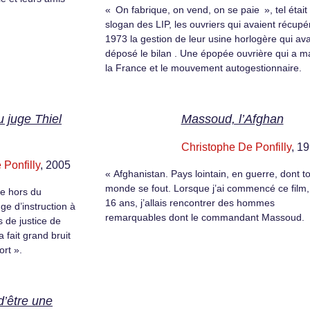
« On fabrique, on vend, on se paie », tel était 
slogan des LIP, les ouvriers qui avaient récupé
1973 la gestion de leur usine horlogère qui ava
déposé le bilan . Une épopée ouvrière qui a 
la France et le mouvement autogestionnaire.
 juge Thiel
Massoud, l’Afghan
Christophe De Ponfilly
, 1
 Ponfilly
, 2005
« Afghanistan. Pays lointain, en guerre, dont to
monde se fout. Lorsque j’ai commencé ce film, i
ge hors du
16 ans, j’allais rencontrer des hommes
ge d’instruction à
remarquables dont le commandant Massoud.
is de justice de
a fait grand bruit
ort ».
d’être une