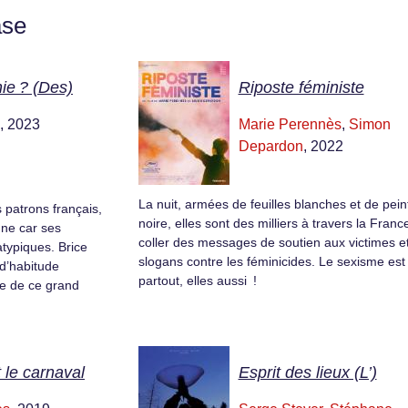
ase
ie ? (Des)
Riposte féministe
, 2023
Marie Perennès
,
Simon
Depardon
, 2022
La nuit, armées de feuilles blanches et de pein
 patrons français,
noire, elles sont des milliers à travers la Franc
onne car ses
coller des messages de soutien aux victimes e
ypiques. Brice
slogans contre les féminicides. Le sexisme est
d’habitude
partout, elles aussi !
re de ce grand
 le carnaval
Esprit des lieux (L’)