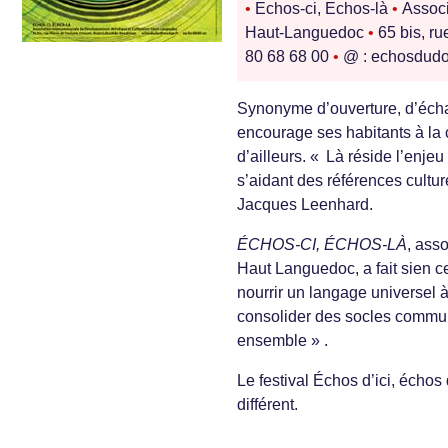
•
Echos-ci, Echos-là
•
Associ
Haut-Languedoc
•
65 bis, ru
80 68 68 00
•
@ : echosdudo
Synonyme d’ouverture, d’échange
encourage ses habitants à la c
d’ailleurs. « Là réside l’enje
s’aidant des références culture
Jacques Leenhard.
ÉCHOS-CI, ÉCHOS-LÀ
, ass
Haut Languedoc, a fait sien ce
nourrir un langage universel à p
consolider des socles commun
ensemble » .
Le festival Échos d’ici, échos
différent.