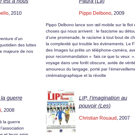
le est à nous
Paura (La)
ello
, 2010
Pippo Delbono
, 2009
Pippo Delbono lance son œil mobile sur le flot
choses qui nous arrivent : le fascisme au déto
d’une promenade, le racisme à tout bout de c
venture d’un
la complexité qui trouble les évènements. Le 
uotidien des luttes
des Images lui prête un téléphone-caméra, av
se majeure de nos
pour recommandation « fais ce que tu veux »
voyage dans une forêt obscure, avide de vérité
amoureux du langage, porté par l’émerveillem
cinématographique et la révolte
 la guerre
LIP, l’imagination au
pouvoir (Les)
i
, 2008
Christian Rouaud
, 2007
 la guerre
 l’association
e et leurs amis