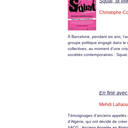
Squat, la vil
Christophe Co
À Barcelone, pendant six ans, l’a
groupe politique engagé dans le q
collectives, au moment d’une cri
sociétés contemporaines : Squat.
En finir avec
Mehdi Lallaou
Témoignages d’anciens appelés à
d’Algérie, qui ont décidé de créer
4ACG : Anciens Appelés en Algéri